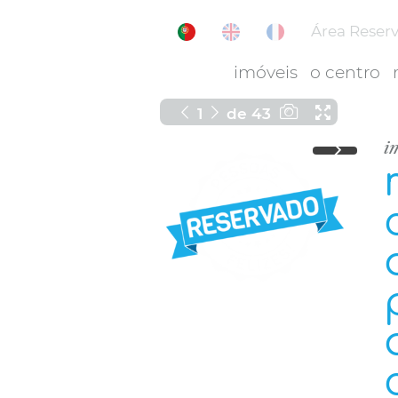
Área Reser
imóveis
o centro
1
de
43
i