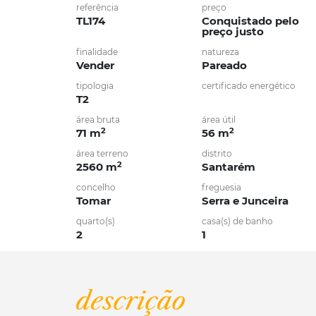
referência
preço
TL174
Conquistado pelo
preço justo
finalidade
natureza
Vender
Pareado
tipologia
certificado energético
T2
área bruta
área útil
2
2
71 m
56 m
área terreno
distrito
2
2560 m
Santarém
concelho
freguesia
Tomar
Serra e Junceira
quarto(s)
casa(s) de banho
2
1
descrição