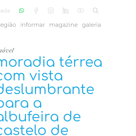
vada
região
informar
magazine
galeria
móvel
moradia térrea
com vista
deslumbrante
para a
albufeira de
castelo de