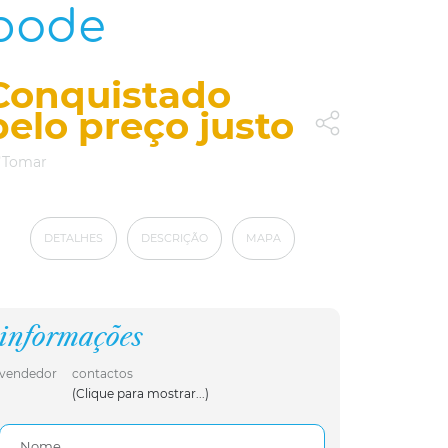
bode
Conquistado
pelo preço justo
Tomar
DETALHES
DESCRIÇÃO
MAPA
informações
vendedor
contactos
(Clique para mostrar...)
Nome