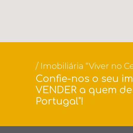
/ Imobiliária “Viver no 
Confie-nos o seu i
VENDER a quem dese
Portugal"!