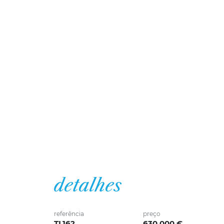
detalhes
referência
preço
TL162
630 000 €