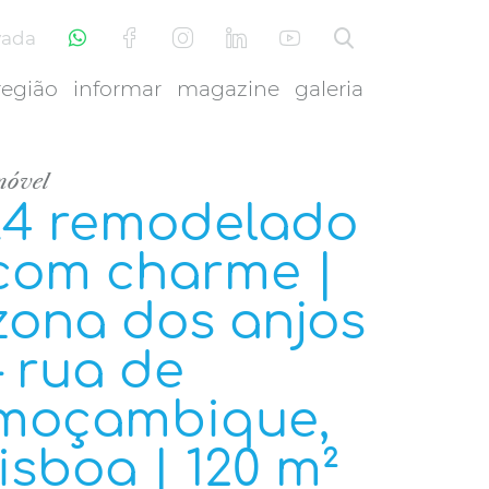
vada
região
informar
magazine
galeria
móvel
t4 remodelado
com charme |
zona dos anjos
– rua de
moçambique,
lisboa | 120 m²