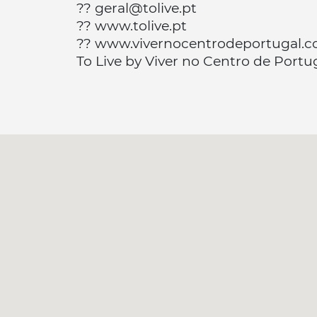
?? geral@tolive.pt
?? www.tolive.pt
?? www.vivernocentrodeportugal.
To Live by Viver no Centro de Portu