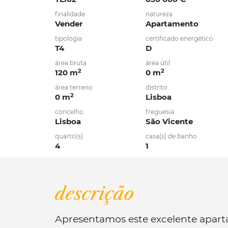
finalidade
natureza
Vender
Apartamento
tipologia
certificado energético
T4
D
área bruta
área útil
2
2
120 m
0 m
área terreno
distrito
2
0 m
Lisboa
concelho
freguesia
Lisboa
São Vicente
quarto(s)
casa(s) de banho
4
1
descrição
Apresentamos este excelente aparta