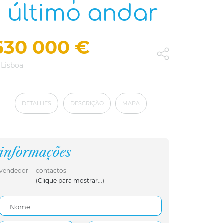
| último andar
630 000 €
Lisboa
DETALHES
DESCRIÇÃO
MAPA
informações
vendedor
contactos
(Clique para mostrar...)
Nome