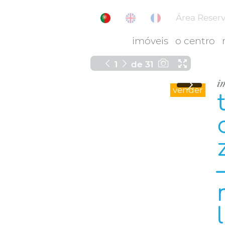
Área Reser
imóveis
o centro
1
de
31
i
vender