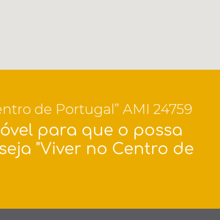
Centro de Portugal” AMI 24759
móvel para que o possa
ja "Viver no Centro de