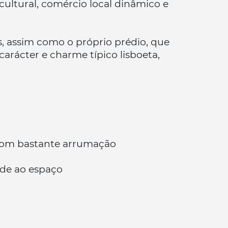
ultural, comércio local dinâmico e
s, assim como o próprio prédio, que
arácter e charme típico lisboeta,
 com bastante arrumação
ade ao espaço