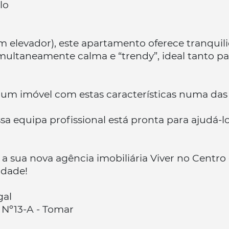
lo
em elevador), este apartamento oferece tranqui
imultaneamente calma e “trendy”, ideal tanto p
um imóvel com estas características numa das z
a equipa profissional está pronta para ajudá-l
, a sua nova agência imobiliária Viver no Centr
idade!
gal
Nº13-A - Tomar