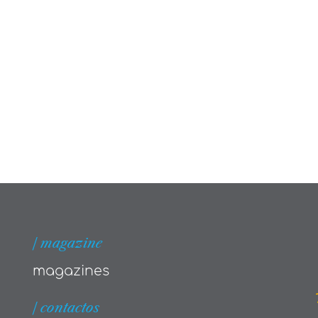
| magazine
magazines
| contactos