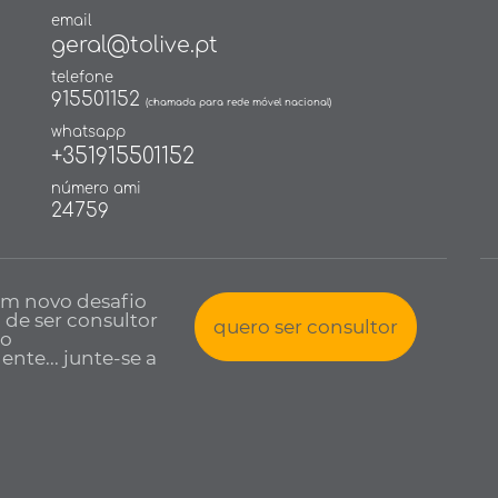
email
geral@tolive.pt
telefone
915501152
(chamada para rede móvel nacional)
whatsapp
+351915501152
número ami
24759
um novo desafio
a de ser consultor
quero ser consultor
io
nte... junte-se a