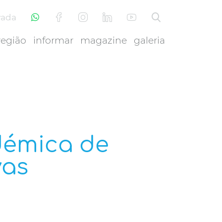
vada
região
informar
magazine
galeria
démica de
vas