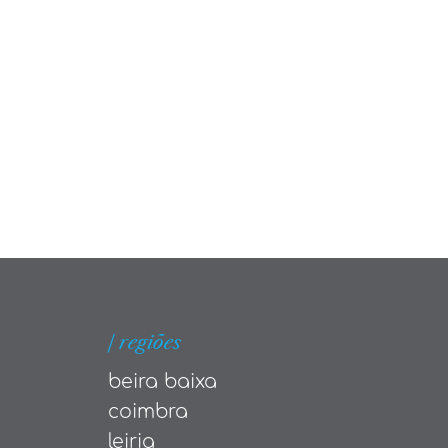
| regiões
beira baixa
coimbra
leiria