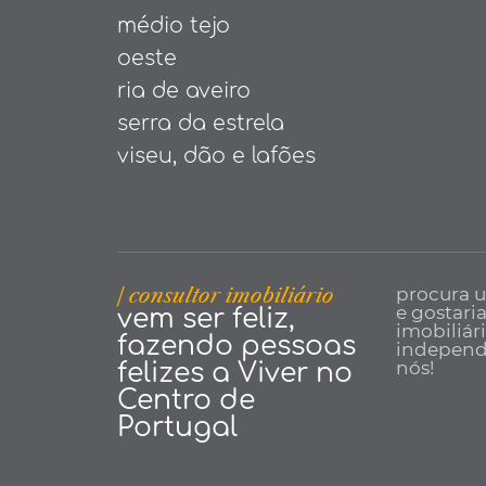
médio tejo
oeste
ria de aveiro
serra da estrela
viseu, dão e lafões
| consultor imobiliário
procura 
e gostari
vem ser feliz,
imobiliár
fazendo pessoas
independe
nós!
felizes a Viver no
Centro de
Portugal