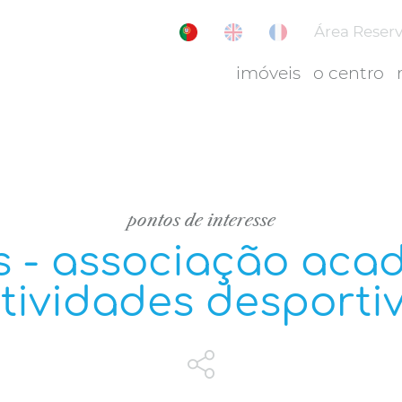
Área Reser
imóveis
o centro
pontos de interesse
es - associação aca
tividades desporti