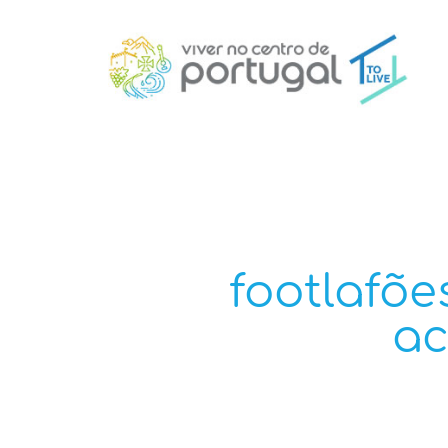
footlafõ
ac