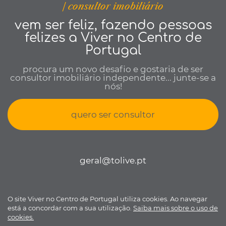
| consultor imobiliário
vem ser feliz, fazendo pessoas
felizes a Viver no Centro de
Portugal
procura um novo desafio e gostaria de ser
consultor imobiliário independente... junte-se a
nós!
quero ser consultor
geral@tolive.pt
O site Viver no Centro de Portugal utiliza cookies. Ao navegar
Viver no Centro de Portugal © todos os direitos reservados •
Política
está a concordar com a sua utilização.
Saiba mais sobre o uso de
de Privacidade
•
Livro de reclamações
• Desenvolvido por
Bomsite
cookies.