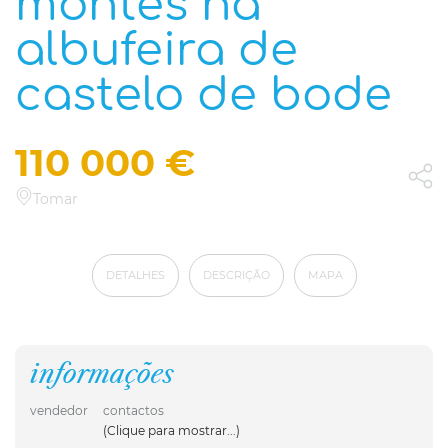
montes na
albufeira de
castelo de bode
110 000 €
Tomar
DETALHES
DESCRIÇÃO
MAPA
informações
vendedor
contactos
(Clique para mostrar...)