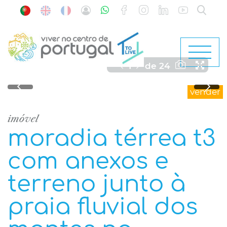
1
de
24
vender
imóvel
moradia térrea t3
com anexos e
terreno junto à
praia fluvial dos