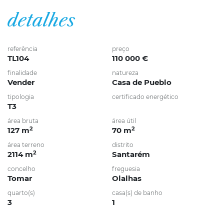
detalhes
referência
preço
TL104
110 000 €
finalidade
natureza
Vender
Casa de Pueblo
tipologia
certificado energético
T3
área bruta
área útil
2
2
127 m
70 m
área terreno
distrito
2
2114 m
Santarém
concelho
freguesia
Tomar
Olalhas
quarto(s)
casa(s) de banho
3
1