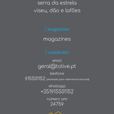
serra da estrela
viseu, dão e lafões
| magazine
magazines
| contactos
email
geral@tolive.pt
telefone
915501152
(chamada para rede móvel nacional)
whatsapp
+351915501152
número ami
24759