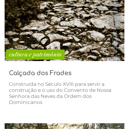
cultura e património
Calçada dos Frades
Construída no Século XVIII para servir a
construção e o uso do Convento de Nossa
Senhora das Neves da Ordem dos
Dominicanos