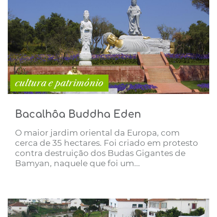
cultura e património
Bacalhôa Buddha Eden
O maior jardim oriental da Europa, com
cerca de 35 hectares. Foi criado em protesto
contra destruição dos Budas Gigantes de
Bamyan, naquele que foi um...