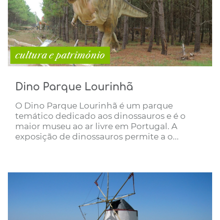
cultura e património
Dino Parque Lourinhã
O Dino Parque Lourinhã é um parque
temático dedicado aos dinossauros e é o
maior museu ao ar livre em Portugal. A
exposição de dinossauros permite a o...